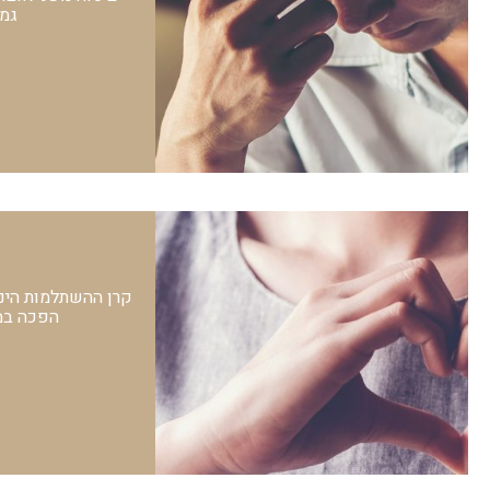
גמ
קרן ההשתלמות הינה
הפכה במר