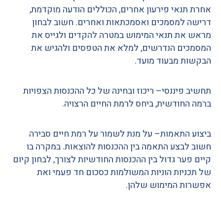
אחרת תנאי פירעון אחרים
,
הכוללים הודעה מוקדמת
,
דרישה למסמכים ואסמכתאות ואחרים
.
חשוב לבחון
מראש את תנאי המימוש במטרה להקדים ולגייס את
המסמכים הנדרשים
,
למלא את הטפסים ולהגיש את
הבקשות מבעוד מועד
.
תחשיב פיננסי
–
ריכוז ובחינה של כל ההכנסות הצפויות
ברמה החודשית
,
ביחס לרמת החיים הרצויה
.
ביצוע התאמות
–
על מנת לשמור על רמת חיים סבירה
חשוב לבצע התאמה בין ההכנסות להוצאות
.
במקרה בו
קיים פער גדול בין ההכנסות החודשיות לצורך
,
לבחון קיום
של תכניות הוניות המשולמות כסכום חד פעמי ואת
אפשרות המימוש שלהן
.