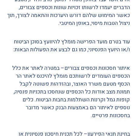
הדברים יעמדו לרשותו זכויות שונות וכספים צבורים
,
כאשר המימוש שלהם דורש היערכות והתאמה לצורך
,
תוך
ניצול הטבות מיסוי
,
באופן המיטבי
.
עוד בטרם מועד הפרישה מומלץ להיוועץ בסוכן הביטוח
ו
/
או היועץ הפנסיוני
,
כמו גם לבצע את הפעולות הבאות
:
איתור חסכונות וכספים צבורים
–
במטרה לאתר את כלל
הכספים העומדים לרשותכם מומלץ להיכנס לאתר הר
הכסף מטעם משרד האוצר
,
ובהזדהות פשוטה לקבל
תמונת מצב אודות כל הכספים שנחסכו בתכניות פנסיה
,
קופות גמל וקרנות השתלמות בחבות הביטוח
.
כלים
נוספים לאיתור הם באמצעות הבנק כאשר מדובר
בחסכונות פרטיים
.
בחינת תנאי הפירעון
–
לכל תכנית חיסכון פנסיונית או